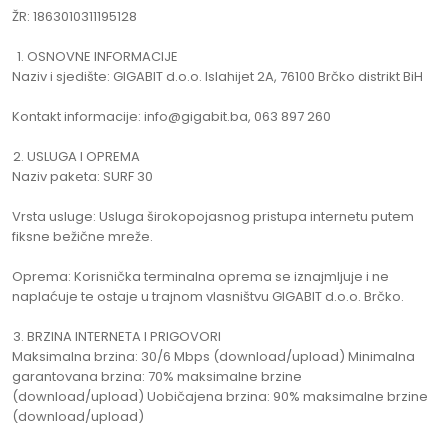
ŽR: 1863010311195128
OSNOVNE INFORMACIJE
Naziv i sjedište: GIGABIT d.o.o. Islahijet 2A, 76100 Brčko distrikt BiH
Kontakt informacije: info@gigabit.ba, 063 897 260
USLUGA I OPREMA
Naziv paketa: SURF 30
Vrsta usluge: Usluga širokopojasnog pristupa internetu putem
fiksne bežične mreže.
Oprema: Korisnička terminalna oprema se iznajmljuje i ne
naplaćuje te ostaje u trajnom vlasništvu GIGABIT d.o.o. Brčko.
BRZINA INTERNETA I PRIGOVORI
Maksimalna brzina: 30/6 Mbps (download/upload) Minimalna
garantovana brzina: 70% maksimalne brzine
(download/upload) Uobičajena brzina: 90% maksimalne brzine
(download/upload)