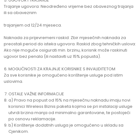
UGOVOR I TRAJANJE
Trajanje ugovora: Neodređeno vrijeme bez obaveznog trajanja
ili sa obaveznim
trajanjem od 12/24 mjeseca.
Naknada za prijevremeni raskid: Zbir mjesečnih naknada za
preostali period do isteka ugovora. Raskid zbog tehničkih uslova:
Ako nije moguće osigurati min. brzinu, korisnik može raskinuti
ugovor bez penala (ili nastaviti uz 15% popusta).
MOGUĆNOSTI ZA KRAJNJE KORISNIKE S INVALIDITETOM
Za sve korisnike je omogućeno korištenje usluge pod istim
uslovima.
OSTALE VAŽNE INFORMACIJE
a) Pravo na popust od 15% na mjesečnu naknadu imaju novi
korisnici Wireless Biznis paketa kojima se pri instalaciji usluge
utvrdi brzina manja od minimalno garantovane, te postojeći
po osnovu reklamacije.
b) Korištenje dodatnih usluga je omogućeno u skladu sa
Cjenikom.