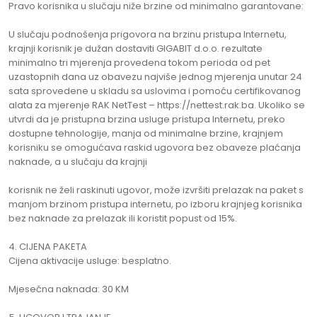
Pravo korisnika u slučaju niže brzine od minimalno garantovane:
U slučaju podnošenja prigovora na brzinu pristupa Internetu,
krajnji korisnik je dužan dostaviti GIGABIT d.o.o. rezultate
minimalno tri mjerenja provedena tokom perioda od pet
uzastopnih dana uz obavezu najviše jednog mjerenja unutar 24
sata sprovedene u skladu sa uslovima i pomoću certifikovanog
alata za mjerenje RAK NetTest – https://nettest.rak.ba. Ukoliko se
utvrdi da je pristupna brzina usluge pristupa Internetu, preko
dostupne tehnologije, manja od minimalne brzine, krajnjem
korisniku se omogućava raskid ugovora bez obaveze plaćanja
naknade, a u slučaju da krajnji
korisnik ne želi raskinuti ugovor, može izvršiti prelazak na paket s
manjom brzinom pristupa internetu, po izboru krajnjeg korisnika
bez naknade za prelazak ili koristit popust od 15%.
CIJENA PAKETA
Cijena aktivacije usluge: besplatno.
Mjesečna naknada: 30 KM