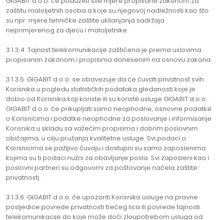
GIGABIT d.o.o. će poduzeti sve mjere propisane zakonom za
zaštitu maloljetnih osoba a koje su njegovoj nadležnosti kao što
su npr. mjere tehničke zaštite ukllanjanja sadržaja
neprimjerenog za djecu i maloljetnike.
3.1.3.4. Tajnost telekomunikacije zaštićena je prema uslovima
propisanim zakonom i propisima donesenim na osnovu zakona.
3.1.3.5. GIGABIT d.o.o. se obavezuje da će čuvati privatnost svih
Korisnika u pogledu statističkih podataka gledanosti koje je
dobio od Korisnika koji koriste ili su koristili usluge GIGABIT d.o.o..
GIGABIT d.o.o. će prikupljati samo neophodne, osnovne podatke
o Korisnicima i podatke neophodne za poslovanje i informisanje
Korisnika u skladu sa važećim propisima i dobrim poslovnim
običajima, u cilju pružanja kvalitetne usluge. Svi podaci o
Korisnicima se pažljivo čuvaju i dostupni su samo zaposlenima
kojima su ti podaci nužni za obavljanje posla. Svi zaposleni kao i
poslovni partneri su odgovorni za poštovanje načela zaštite
privatnosti.
3.1.3.6. GIGABIT d.o.o. će upozoriti Korisnika usluge na pravne
posljedice povrede privatnosti trećeg lica ili povrede tajnosti
telekomunikacije do koje može doći zloupotrebom usluga od