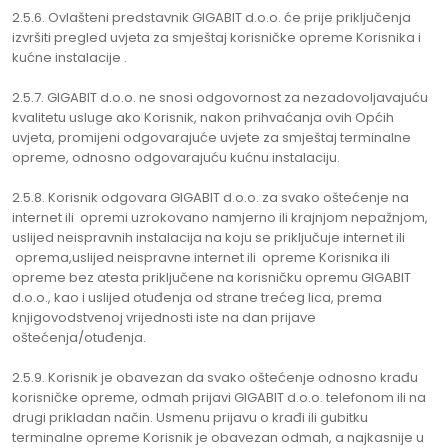
2.5.6. Ovlašteni predstavnik GIGABIT d.o.o. će prije priključenja
izvršiti pregled uvjeta za smještaj korisničke opreme Korisnika i
kućne instalacije .
2.5.7. GIGABIT d.o.o. ne snosi odgovornost za nezadovoljavajuću
kvalitetu usluge ako Korisnik, nakon prihvaćanja ovih Općih
uvjeta, promijeni odgovarajuće uvjete za smještaj terminalne
opreme, odnosno odgovarajuću kućnu instalaciju.
2.5.8. Korisnik odgovara GIGABIT d.o.o. za svako oštećenje na
internet ili opremi uzrokovano namjerno ili krajnjom nepažnjom,
uslijed neispravnih instalacija na koju se priključuje internet ili
oprema,uslijed neispravne internet ili opreme Korisnika ili
opreme bez atesta priključene na korisničku opremu GIGABIT
d.o.o., kao i uslijed otuđenja od strane trećeg lica, prema
knjigovodstvenoj vrijednosti iste na dan prijave
oštećenja/otuđenja.
2.5.9. Korisnik je obavezan da svako oštećenje odnosno krađu
korisničke opreme, odmah prijavi GIGABIT d.o.o. telefonom ili na
drugi prikladan način. Usmenu prijavu o krađi ili gubitku
terminalne opreme Korisnik je obavezan odmah, a najkasnije u