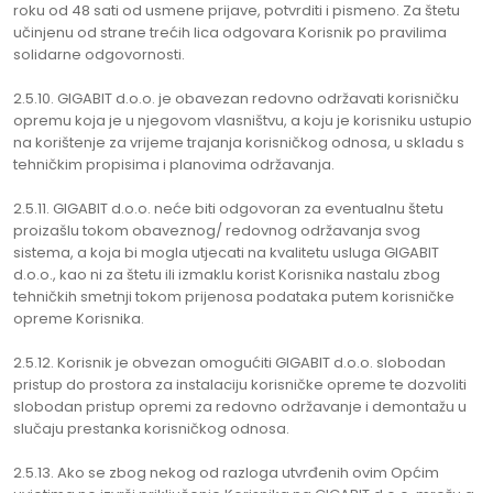
roku od 48 sati od usmene prijave, potvrditi i pismeno. Za štetu
učinjenu od strane trećih lica odgovara Korisnik po pravilima
solidarne odgovornosti.
2.5.10. GIGABIT d.o.o. je obavezan redovno održavati korisničku
opremu koja je u njegovom vlasništvu, a koju je korisniku ustupio
na korištenje za vrijeme trajanja korisničkog odnosa, u skladu s
tehničkim propisima i planovima održavanja.
2.5.11. GIGABIT d.o.o. neće biti odgovoran za eventualnu štetu
proizašlu tokom obaveznog/ redovnog održavanja svog
sistema, a koja bi mogla utjecati na kvalitetu usluga GIGABIT
d.o.o., kao ni za štetu ili izmaklu korist Korisnika nastalu zbog
tehničkih smetnji tokom prijenosa podataka putem korisničke
opreme Korisnika.
2.5.12. Korisnik je obvezan omogućiti GIGABIT d.o.o. slobodan
pristup do prostora za instalaciju korisničke opreme te dozvoliti
slobodan pristup opremi za redovno održavanje i demontažu u
slučaju prestanka korisničkog odnosa.
2.5.13. Ako se zbog nekog od razloga utvrđenih ovim Općim