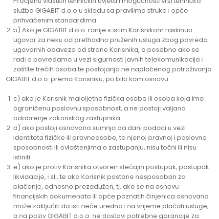
Procjenu vlastitih tehničkih uvjeta i mogućnosti vrši tehnička
služba GIGABIT d.o.o u skladu sa pravilima struke i opće
prihvaćenim standardima
b) Ako je GIGABIT d.o.o. ranije s istim Korisnikom raskinuo
ugovor za neku od prethodno pruženih usluga zbog povreda
ugovornih obaveza od strane Korisnika, a posebno ako se
radi o povredama u vezi sigurnosti javnih telekomunikacija i
zaštite trećih osoba te postojanja ne naplaćenog potraživanja
GIGABIT d.o.o. prema Korisniku, po bilo kom osnovu.
c) ako je Korisnik maloljetna fizička osoba ili osoba koja ima
ograničenu poslovnu sposobnost, a ne postoji valjano
odobrenje zakonskog zastupnika
d) ako postoji osnovana sumnja da dani podaci u vezi
identiteta fizičke ili pravneosobe, te njenoj pravnoj i poslovno
sposobnosti ili ovlaštenjima o zastupanju, nisu točni ili nisu
istiniti
e) ako je protiv Korisnika otvoren stečajni postupak, postupak
likvidacije, i sl., te ako Korisnik postane nesposoban za
plaćanje, odnosno prezadužen, tj. ako se na osnovu
financijskih dokumenata ili opće poznatih činjenica osnovano
može zaključiti da isti neće uredno i na vrijeme plaćati usluge,
a na poziv GIGABIT d.o.o. ne dostavi potrebne garancije za