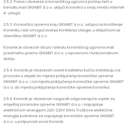
2.5.2. Prava i obaveze iz korisničkog ugovora počinju teći u
trenutku kad GIGABIT d.o.o. uključi Korisnika u svoju mrežu internet
ili usluga.
2.5.3. Korisnička oprema koju GIGABIT d.o.o. ustupa na korištenje
Korisniku radi omogućavanja korištenja Usluge, u isključivom je
vlasništvu GIGABIT d.o.o.
Korisnik je obvezan da po raskidu korisničkog ugovora vrati
predmetnu premu GIGABIT d.o.o. u ispravnom i funkcionalnom
stanju.
2.5.4. Korisnik je obavezan uvesti kvalitetnu kućnu instalaciju od
provoda u objekt do mjesta priključenja korisničke opreme
GIGABIT d.o.o. i od mjesta priključenja korisničke opreme GIGABIT
d.o.o. do mjesta priključenja korisničke opreme Korisnika.
2.5.5. Korisnik je obavezan osigurati odgovarajuće uvjete za
smještaj korisnicke opreme GIGABIT d.o.o. i napajanje
električnom energijom 220-230V 50Hz.Troškove električne
energije potrebne za napajanje korisničke opreme GIGABIT
d.o.o. u potpunosti snosi Korisnik.