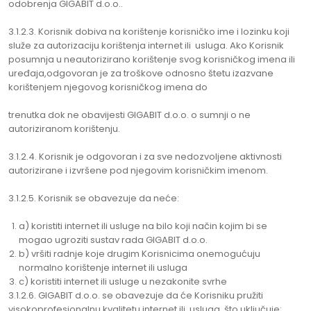
odobrenja GIGABIT d.o.o..
3.1.2.3. Korisnik dobiva na korištenje korisničko ime i lozinku koji
služe za autorizaciju korištenja internet ili usluga. Ako Korisnik
posumnja u neautorizirano korištenje svog korisničkog imena ili
uređaja,odgovoran je za troškove odnosno štetu izazvane
korištenjem njegovog korisničkog imena do
trenutka dok ne obavijesti GIGABIT d.o.o. o sumnji o ne
autoriziranom korištenju.
3.1.2.4. Korisnik je odgovoran i za sve nedozvoljene aktivnosti
autorizirane i izvršene pod njegovim korisničkim imenom.
3.1.2.5. Korisnik se obavezuje da neće:
a) koristiti internet ili usluge na bilo koji način kojim bi se
mogao ugroziti sustav rada GIGABIT d.o.o.
b) vršiti radnje koje drugim Korisnicima onemogućuju
normalno korištenje internet ili usluga
c) koristiti internet ili usluge u nezakonite svrhe
3.1.2.6. GIGABIT d.o.o. se obavezuje da će Korisniku pružiti
visokoprofesionalnu kvalitetu internet ili usluga, što uključuje: