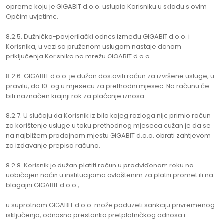
opreme koju je GIGABIT d.o.o. ustupio Korisniku u skladu s ovim
Općim uvjetima.
8.2.5. Dužničko-povjerilački odnos između GIGABIT d.o.o. i
Korisnika, u vezi sa pruženom uslugom nastaje danom
priključenja Korisnika na mrežu GIGABIT d.o.o.
8.2.6. GIGABIT d.o.o. je dužan dostaviti račun za izvršene usluge, u
pravilu, do 10-og u mjesecu za prethodni mjesec. Na računu će
biti naznačen krajnji rok za plaćanje iznosa.
8.2.7. U slučaju da Korisnik iz bilo kojeg razloga nije primio račun
za korištenje usluge u toku prethodnog mjeseca dužan je da se
na najbližem prodajnom mjestu GIGABIT d.o.o. obrati zahtjevom
za izdavanje prepisa računa.
8.2.8. Korisnik je dužan platiti račun u predviđenom roku na
uobičajen način u institucijama ovlaštenim za platni promet ili na
blagajni GIGABIT d.o.o.,
u suprotnom GIGABIT d.o.o. može poduzeti sankciju privremenog
isključenja, odnosno prestanka pretplatničkog odnosa i