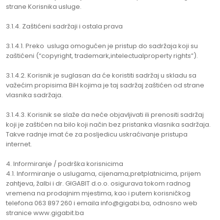
strane Korisnika usluge.
3.1.4. Zaštićeni sadržaji i ostala prava
3.1.4.1. Preko usluga omogućen je pristup do sadržaja koji su
zaštićeni (“copyright, trademark,intelectualproperty rights”).
3.1.4.2. Korisnik je suglasan da će koristiti sadržaj u skladu sa
važećim propisima BiH kojima je taj sadržaj zaštićen od strane
vlasnika sadržaja.
3.1.4.3. Korisnik se slaže da neće objavljivati ili prenositi sadržaj
koji je zaštićen na bilo koji način bez pristanka vlasnika sadržaja.
Takve radnje imat će za posljedicu uskraćivanje pristupa
internet.
Informiranje / podrška korisnicima
4.1. Informiranje o uslugama, cijenama,pretplatnicima, prijem
zahtjeva, žalbi i dr. GIGABIT d.o.o. osigurava tokom radnog
vremena na prodajnim mjestima, kao i putem korisničkog
telefona 063 897 260 i emaila info@gigabi.ba, odnosno web
stranice www.gigabit.ba