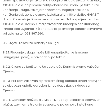
dana ispostavljanja fakture. U slučaju prekida u pružanju usluga,
GIGABIT d.o.o. na pismeni zahtjev Korisnika umanjuje fakturu za
korištenje usluge, razmjerno vremenu trajanja prekida u
korištenju usluge, po osnovu izvještaja tehničke službe GIGABIT
d.o.o.. Za smetnje ili kvarove koji nisu rezultat najavljenih radova
GIGABIT d.o.o., Korisnik ima pravo tražiti umanjenje fakturiranog
iznosa pod uvjetima iz člana 11., ako je smetnje odnosno kvarove
prijavio na tel. 063 897 260.
8.2. Uvjeti i rokovi za plaćanje usluga
8.2.1. Plaćanje usluga može biti: unaprijed(prije izvršene
usluge;pre-paid), ili naknadno, po fakturi.
8.2.2. Cijenu za korištenje Usluge plaća Korisnik prema važećem
Cjeniku.
8.2.3. Prilikom zasnivanja pretplatničkog odnosa, strani državljani
su obavezni uplatiti određeni iznos depozita, u skladu sa
Cjenikom.
8.2.4. Cjenikom može biti utvrđen iznos koji je korisnik obavezan
plaćati zavrijeme trajanja suspenzije po osnovu instalirane