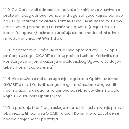
1.1.2. Ovi Opći uvjeti odnose se i na važeći zahtjev za zasnivanje
pretplatničkog odnosa, odnosno druge zahtjeve koji se odnose
na uslugu internet. Navedeni zahtjev i Opći uvjeti sastavni su dio
jedinstvenog pismenog korisničkog ugovora (dalje u tekstu:
korisnički ugovor) kojima se uređuju ukupni međusobni odnosi
između Korisnika i GIGABIT d.o.o.
1.1.3. Predmet ovih Općih uvjeta je i sva oprema koju, u sklopu
pružanja Usluge, GIGABIT d.o.o. ugrađuje i ustupa Korisniku na
korištenje za vrijeme važenja pretplatničkog Ugovora (u daljem
tekstu: korisnička oprema).
1.1.4. Ako pružanje neke usluge nije regulirano Općim uvjetima,
GIGABIT d.o.o. i Korisnik usluga mogu međusobno dogovoriti
način pružanja usluga, a na osnovu posebno utvrđenih pravila
koji su u duhu ovih Općih uvjeta.
1.1.5. U pružanju i korištenju usluga internet ili i ostvarivanju prava i
obaveza iz tih odnosa GIGABIT d.o.o. i Korisnik pridržavat će se
načela savjesnosti i poštenja.