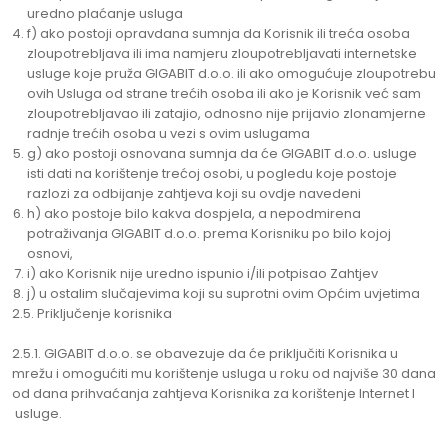
uredno plaćanje usluga
f) ako postoji opravdana sumnja da Korisnik ili treća osoba
zloupotrebljava ili ima namjeru zloupotrebljavati internetske
usluge koje pruža GIGABIT d.o.o. ili ako omogućuje zloupotrebu
ovih Usluga od strane trećih osoba ili ako je Korisnik već sam
zloupotrebljavao ili zatajio, odnosno nije prijavio zlonamjerne
radnje trećih osoba u vezi s ovim uslugama
g) ako postoji osnovana sumnja da će GIGABIT d.o.o. usluge
isti dati na korištenje trećoj osobi, u pogledu koje postoje
razlozi za odbijanje zahtjeva koji su ovdje navedeni
h) ako postoje bilo kakva dospjela, a nepodmirena
potraživanja GIGABIT d.o.o. prema Korisniku po bilo kojoj
osnovi,
i) ako Korisnik nije uredno ispunio i/ili potpisao Zahtjev
j) u ostalim slučajevima koji su suprotni ovim Općim uvjetima
2.5. Priključenje korisnika
2.5.1. GIGABIT d.o.o. se obavezuje da će priključiti Korisnika u
mrežu i omogućiti mu korištenje usluga u roku od najviše 30 dana
od dana prihvaćanja zahtjeva Korisnika za korištenje Internet I
usluge.