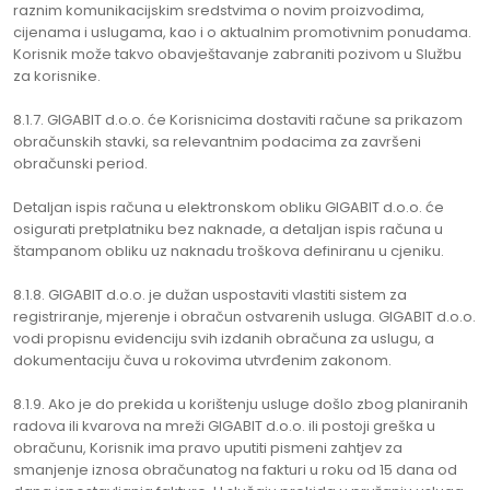
raznim komunikacijskim sredstvima o novim proizvodima,
cijenama i uslugama, kao i o aktualnim promotivnim ponudama.
Korisnik može takvo obavještavanje zabraniti pozivom u Službu
za korisnike.
8.1.7. GIGABIT d.o.o. će Korisnicima dostaviti račune sa prikazom
obračunskih stavki, sa relevantnim podacima za završeni
obračunski period.
Detaljan ispis računa u elektronskom obliku GIGABIT d.o.o. će
osigurati pretplatniku bez naknade, a detaljan ispis računa u
štampanom obliku uz naknadu troškova definiranu u cjeniku.
8.1.8. GIGABIT d.o.o. je dužan uspostaviti vlastiti sistem za
registriranje, mjerenje i obračun ostvarenih usluga. GIGABIT d.o.o.
vodi propisnu evidenciju svih izdanih obračuna za uslugu, a
dokumentaciju čuva u rokovima utvrđenim zakonom.
8.1.9. Ako je do prekida u korištenju usluge došlo zbog planiranih
radova ili kvarova na mreži GIGABIT d.o.o. ili postoji greška u
obračunu, Korisnik ima pravo uputiti pismeni zahtjev za
smanjenje iznosa obračunatog na fakturi u roku od 15 dana od