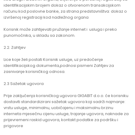
identifikacijskim brojem dokaz o otvorenom transakcijskom
računu kod poslovne banke, za strana predstavništva: dokaz o
izvršenoj registraciji kod nadležnog organa
Korisnik može zahtijevati pružanje internet i usluga i preko
punomoćnika, u skladu sa zakonom.
2.2. Zahtjev
Lice koje želi postati Korisnik usluge, uz predočenje
identifikacijskog dokumenta,podnosi pismeni Zahtjev za
zasnivanje korisničkog odnosa.
2.3 Sažetak ugovora
Prije zaključenja korisničkog ugovora GIGABIT d.o.o. će korisniku
dostaviti standardizirani sažetak ugovora koji sadrži najmanje:
vrstu usluge, minimalnu, uobičajenu i maksimalnu brzinu
interneta mjesečnu cijenu usluge, trajanje ugovora, naknade za
prijevremeni raskid ugovora, kontakt podatke za podršku i
prigovore