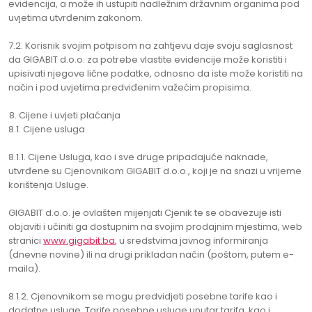
evidencija, a može ih ustupiti nadležnim državnim organima pod
uvjetima utvrđenim zakonom.
7.2. Korisnik svojim potpisom na zahtjevu daje svoju saglasnost
da GIGABIT d.o.o. za potrebe vlastite evidencije može koristiti i
upisivati njegove lične podatke, odnosno da iste može koristiti na
način i pod uvjetima predviđenim važećim propisima.
Cijene i uvjeti plaćanja
8.1. Cijene usluga
8.1.1. Cijene Usluga, kao i sve druge pripadajuće naknade,
utvrđene su Cjenovnikom GIGABIT d.o.o., koji je na snazi u vrijeme
korištenja Usluge.
GIGABIT d.o.o. je ovlašten mijenjati Cjenik te se obavezuje isti
objaviti i učiniti ga dostupnim na svojim prodajnim mjestima, web
stranici
www.gigabit.ba
, u sredstvima javnog informiranja
(dnevne novine) ili na drugi prikladan način (poštom, putem e-
maila).
8.1.2. Cjenovnikom se mogu predvidjeti posebne tarife kao i
dodatne usluge. Tarife,posebne usluge unutar tarifa, kao i