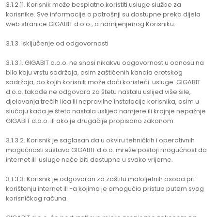
3.1.2.11. Korisnik može besplatno koristiti usluge službe za
korisnike. Sve informacije o potrošnji su dostupne preko dijela
web stranice GIGABIT d.o.o., a namijenjenog Korisniku.
3.1.3. Isključenje od odgovornosti
3.1.3.1. GIGABIT d.o.o. ne snosi nikakvu odgovornost u odnosu na
bilo koju vrstu sadržaja, osim zaštićenih kanala erotskog
sadržaja, do kojih korisnik može doći koristeći usluge. GIGABIT
d.o.o. takođe ne odgovara za štetu nastalu uslijed više sile,
djelovanja trećih lica ili nepravilne instalacije korisnika, osim u
slučaju kada je šteta nastala uslijed namjere ili krajnje nepažnje
GIGABIT d.o.o. ili ako je drugačije propisano zakonom.
3.1.3.2. Korisnik je saglasan da u okviru tehničkih i operativnih
mogućnosti sustava GIGABIT d.o.o. mreže postoji mogućnost da
internet ili usluge neće biti dostupne u svako vrijeme.
3.1.3.3. Korisnik je odgovoran za zaštitu maloljetnih osoba pri
korištenju internet ili -a kojima je omogućio pristup putem svog
korisničkog računa.