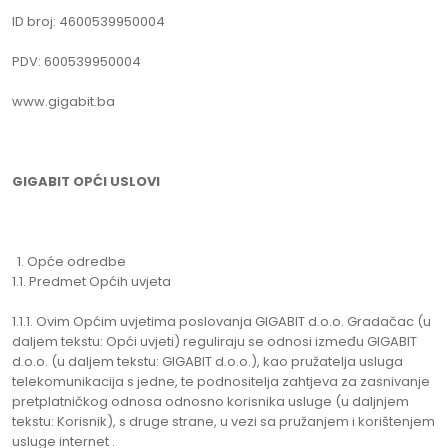
ID broj: 4600539950004
PDV: 600539950004
www.gigabit.ba
GIGABIT OPĆI USLOVI
Opće odredbe
1.1. Predmet Općih uvjeta
1.1.1. Ovim Općim uvjetima poslovanja GIGABIT d.o.o. Gradačac (u
daljem tekstu: Opći uvjeti) reguliraju se odnosi između GIGABIT
d.o.o. (u daljem tekstu: GIGABIT d.o.o.), kao pružatelja usluga
telekomunikacija s jedne, te podnositelja zahtjeva za zasnivanje
pretplatničkog odnosa odnosno korisnika usluge (u daljnjem
tekstu: Korisnik), s druge strane, u vezi sa pružanjem i korištenjem
usluge internet .