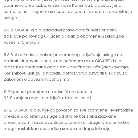
opomenu pred tužbu, a ista može Korisniku biti dostavljena
samostalno ili zajedno sa ispostavljenom fakturom za korištenje
usluge.
8.3.2. GIGABIT d.o.o. zadržava pravo obračunati Korisniku
troškove ponovnog uključenja i slanja opomene u skladu sa
važećim Cjenikom.
8.3.3. Ako Korisnik nakon privremenog isključenja usluge ne
podmiri dugovani iznos, u naznačenom roku, GIGABIT d.o.o.
može bez prethodne obavijesti konačno isključiti(deaktivacija)
Korisnikovu uslugu, a naplatu potraživanja ostvariti u skladu sa
Zakonom o obveznim odnosima.
Prijenos i promjene u korisničkom odnosu
9.1. Promjena mjesta priključka(preseljenje)
9.1.2. GIGABIT d.o.o. nije odgovoran za sve promjene i eventualne
prekide u korištenju usluge od strane Korisnika izazvane
preseljenjem, niti za eventualne tehničke i druge probleme koji
mogu nastati kao posljedica seobe na drugu lokaciju.