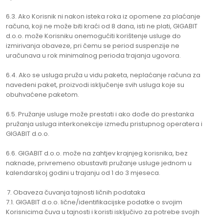
6.3. Ako Korisnik ni nakon isteka roka iz opomene za plaćanje
računa, koji ne može biti kraći od 8 dana, isti ne plati, GIGABIT
d.o.o. može Korisniku onemogućiti korištenje usluge do
izmirivanja obaveze, pri čemu se period suspenzije ne
uračunava u rok minimalnog perioda trajanja ugovora.
6.4. Ako se usluga pruža u vidu paketa, neplaćanje računa za
navedeni paket, proizvodi isključenje svih usluga koje su
obuhvaćene paketom.
6.5. Pružanje usluge može prestati i ako dođe do prestanka
pružanja usluga interkonekcije između pristupnog operatera i
GIGABIT d.o.o.
6.6. GIGABIT d.o.o. može na zahtjev krajnjeg korisnika, bez
naknade, privremeno obustaviti pružanje usluge jednom u
kalendarskoj godini u trajanju od 1 do 3 mjeseca.
Obaveza čuvanja tajnosti ličnih podataka
7.1. GIGABIT d.o.o. lične/identifikacijske podatke o svojim
Korisnicima čuva u tajnosti i koristi isključivo za potrebe svojih