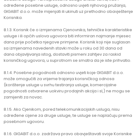
određene posebne usluge, odnosno uvjeti njihovog pružanja,
GIGABIT d.o.o. može mijenjati ili ukinuti uz prethodno obavještenje
Korisnika.
8.1.3. Korisnik će o izmjenama Cjenovnika, tehničke karakteristike
usluge i ili općih uslova ugovora biti informiran najmanje mjesec
dana prije početka njegove primjene. Korisnik koji nije suglasan
sa izmjenama navedenih stavki može u roku od 30 dana od
dana objavljivanja istog, dostaviti pismeni zahtjev za raskid
korisničkog ugovora, u suprotnom se smatra da je iste prihvatio.
8.1.4. Posebne pogodnosti odnosno uvjeti koje GIGABIT d.o.o.
može omogućiti za vrijeme trajanja korisničkog odnosa
(korištenje usluge u svrhu testiranja usluge, komercijalne
pogodnosti ostvarene uokviru prodajnih akcija i sl,) ne mogu se
zamijeniti za novac.
8.1.5. Ako Cjenikom, pored telekomunikacijskih usluga, nisu
određene cijene za druge usluge, te usluge se naplaćuju prema
posebnom ugovoru.
8.1.6. GIGABIT d.o.o. zadržava pravo obavještavati svoje Korisnike