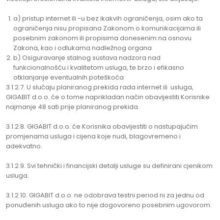
a) pristup internet ili -u bez ikakvih ograničenja, osim ako ta
ograničenja nisu propisana Zakonom o komunikacijama ili
posebnim zakonom ili propisima donesenim na osnovu
Zakona, kao i odlukama nadležnog organa
b) Osiguravanje stalnog sustava nadzora nad
funkcionalnošću i kvalitetom usluga, te brzo i efikasno
otklanjanje eventualnih poteškoća
3.1.2.7. U slučaju planiranog prekida rada internet ili usluga,
GIGABIT d.o.o. će o tome naprikladan način obavijestiti Korisnike
najmanje 48 sati prije planiranog prekida.
3.1.2.8. GIGABIT d.o.o. će Korisnika obavijestiti o nastupajućim
promjenama usluga i cijena koje nudi, blagovremeno i
adekvatno.
3.1.2.9. Svi tehnički i financijski detalji usluge su definirani cjenikom
usluga.
3.1.2.10. GIGABIT d.o.o. ne odobrava testni period ni za jednu od
ponuđenih usluga ako to nije dogovoreno posebnim ugovorom.