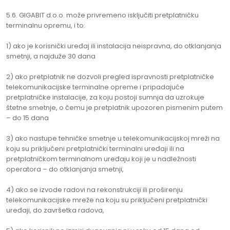
5.6. GIGABIT d.o.o. može privremeno isključiti pretplatničku
terminalnu opremu, i to:
1) ako je korisnički uređaj ili instalacija neispravna, do otklanjanja
smetnji, a najduže 30 dana
2) ako pretplatnik ne dozvoli pregled ispravnosti pretplatničke
telekomunikacijske terminalne opreme i pripadajuće
pretplatničke instalacije, za koju postoji sumnja da uzrokuje
štetne smetnje, o čemu je pretplatnik upozoren pismenim putem
– do 15 dana
3) ako nastupe tehničke smetnje u telekomunikacijskoj mreži na
koju su priključeni pretplatnički terminalni uređaji ili na
pretplatničkom terminalnom uređaju koji je u nadležnosti
operatora – do otklanjanja smetnji,
4) ako se izvode radovi na rekonstrukciji ili proširenju
telekomunikacijske mreže na koju su priključeni pretplatnički
uređaji, do završetka radova,