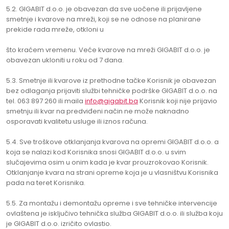
5.2. GIGABIT d.o.o. je obavezan da sve uočene ili prijavljene
smetnje i kvarove na mreži, koji se ne odnose na planirane
prekide rada mreže, otkloni u
što kraćem vremenu. Veće kvarove na mreži GIGABIT d.o.o. je
obavezan ukloniti u roku od 7 dana.
5.3. Smetnje ili kvarove iz prethodne tačke Korisnik je obavezan
bez odlaganja prijaviti službi tehničke podrške GIGABIT d.o.o. na
tel. 063 897 260 ili maila
info@gigabit.ba
Korisnik koji nije prijavio
smetnju ili kvar na predviđeni način ne može naknadno
osporavati kvalitetu usluge ili iznos računa.
5.4. Sve troškove otklanjanja kvarova na opremi GIGABIT d.o.o. a
koja se nalazi kod Korisnika snosi GIGABIT d.o.o. u svim
slučajevima osim u onim kada je kvar prouzrokovao Korisnik.
Otklanjanje kvara na strani opreme koja je u vlasništvu Korisnika
pada na teret Korisnika.
5.5. Za montažu i demontažu opreme i sve tehničke intervencije
ovlaštena je isključivo tehnička služba GIGABIT d.o.o. ili služba koju
je GIGABIT d.o.o. izričito ovlastio.