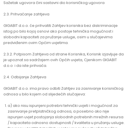
Sažetak ugovora čini sastavni dio korisničkog ugovora
2.3. Prihvaćanje zahtjeva
GIGABIT d.o.o. će prihvatiti Zahtjev korisnika bez diskriminacije
istog po bilo kojoj osnovi ako postoje tehnička mogućnost i
slobodni kapaciteti za pružanje usluge, osim u slučajevima
predviđenim ovim Općim uvjetima.
2.3.2. Potpisom Zahtjeva od strane Korisnika, Korisnik izjavljuje da
je upoznat sa sadržajem ovih Općih uvjeta, Cjenikom GIGABIT
d.o.o i da iste prihvaća.
2.4. Odbijanje Zahtjeva
GIGABIT d.o.o. ima pravo odbiti Zahtjev za zasnivanje korisničkog
odnosa u bilo kojem od slijedećih slučajeva:
a) ako nisu ispunjeni potrebni tehnički uvjeti i mogućnost za
zasnivanje pretplatničkog odnosa, a posebno ako nije
ispunjen uvjet postojanja slobodnih potrebnih mrežnih resursa
/ kapaciteta odnosno dostupnosti / kvaliteta u pružanju usluge.