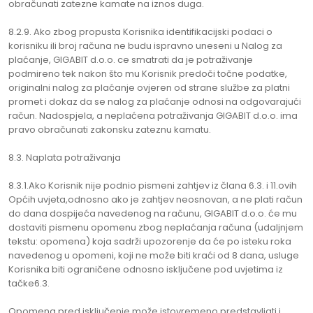
obračunati zatezne kamate na iznos duga.
8.2.9. Ako zbog propusta Korisnika identifikacijski podaci o
korisniku ili broj računa ne budu ispravno uneseni u Nalog za
plaćanje, GIGABIT d.o.o. ce smatrati da je potraživanje
podmireno tek nakon što mu Korisnik predoči točne podatke,
originalni nalog za plaćanje ovjeren od strane službe za platni
promet i dokaz da se nalog za plaćanje odnosi na odgovarajući
račun. Nadospjela, a neplaćena potraživanja GIGABIT d.o.o. ima
pravo obračunati zakonsku zateznu kamatu.
8.3. Naplata potraživanja
8.3.1.Ako Korisnik nije podnio pismeni zahtjev iz člana 6.3. i 11.ovih
Općih uvjeta,odnosno ako je zahtjev neosnovan, a ne plati račun
do dana dospijeća navedenog na računu, GIGABIT d.o.o. će mu
dostaviti pismenu opomenu zbog neplaćanja računa (udaljnjem
tekstu: opomena) koja sadrži upozorenje da će po isteku roka
navedenog u opomeni, koji ne može biti kraći od 8 dana, usluge
Korisnika biti ograničene odnosno isključene pod uvjetima iz
tačke6.3.
Opomena pred isključenje može istovremeno predstavljati i