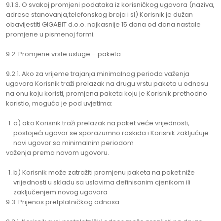
9.1.3. O svakoj promjeni podataka iz korisničkog ugovora (naziva,
adrese stanovanja,telefonskog broja i sl) Korisnik je dužan
obavijestiti GIGABIT d.o.o. najkasnije 15 dana od dana nastale
promjene u pismenoj formi.
9.2. Promjene vrste usluge – paketa.
9.2.1. Ako za vrijeme trajanja minimalnog perioda važenja
ugovora Korisnik traži prelazak na drugu vrstu paketa u odnosu
na onu koju koristi, promjena paketa koju je Korisnik prethodno
koristio, moguća je pod uvjetima:
a) ako Korisnik traži prelazak na paket veće vrijednosti,
postojeći ugovor se sporazumno raskida i Korisnik zaključuje
novi ugovor sa minimalnim periodom
važenja prema novom ugovoru.
b) Korisnik može zatražiti promjenu paketa na paket niže
vrijednosti u skladu sa uslovima definisanim cjenikom ili
zaključenjem novog ugovora
9.3. Prijenos pretplatničkog odnosa