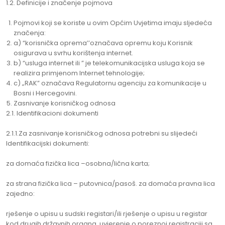
1.2. Definicije i značenje pojmova
Pojmovi koji se koriste u ovim Općim Uvjetima imaju sljedeća
značenja:
a) “korisnička oprema’’označava opremu koju Korisnik
osigurava u svrhu korištenja internet.
b) “usluga internet ili ” je telekomunikacijska usluga koja se
realizira primjenom Internet tehnologije;
c) „RAK” označava Regulatornu agenciju za komunikacije u
Bosni i Hercegovini.
Zasnivanje korisničkog odnosa
2.1. Identifikacioni dokumenti
2.1.1.Za zasnivanje korisničkog odnosa potrebni su slijedeći
Identifikacijski dokumenti:
za domaća fizička lica –osobna/lična karta;
za strana fizička lica – putovnica/pasoš. za domaća pravna lica
zajedno:
rješenje o upisu u sudski registari/ili rješenje o upisu u registar
kod drugih državnih organa, uvjerenje o poreznoj registraciji sa