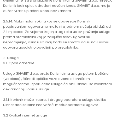
uvjetima ne izvrši priključenje Korisnika na GIGABIT d.o.o. mrežu,a
Korisnik ipak uplati određeni novčani iznos, GIGABIT d.o.o. mu je
dužan vratiti uplaćeni iznos, bez kamata.
2.5.14. Maksimalan rok na koji se obavezuje Korisnik
potpisivanjem ugovora ne može ni u jednom slučaju biti duži od
24 mjeseca. Za vrijeme trajanja tog roka uslovi pružanja usluge
prema pretplatniku koji je zaključio takav ugovor su
nepromjenjivi, osim u situaciji kada se smatra da su novi uslovi
ugovora apsolutno povoljniji po pretplatnika.
Usluge
3.1. Opce odredbe
Usluge GIGABIT d.o.o. pruža Korisnicima usluga putem bežične
(wireless) , žične ili optičke veze ovisno o tehničkim
mogućnostima. Isporučene usluge će biti u skladu sa kvalitetom
deklariranoj u opisu usluge.
3.1.1. Korisnik može izabrati i drugog operatera usluge ukoliko
Dinnet doo sa istim ima važeći međuoperatorski ugovor.
3.2 Kvalitet internet usluge