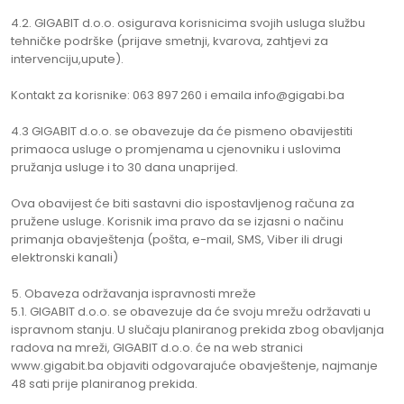
4.2. GIGABIT d.o.o. osigurava korisnicima svojih usluga službu
tehničke podrške (prijave smetnji, kvarova, zahtjevi za
intervenciju,upute).
Kontakt za korisnike: 063 897 260 i emaila info@gigabi.ba
4.3 GIGABIT d.o.o. se obavezuje da će pismeno obavijestiti
primaoca usluge o promjenama u cjenovniku i uslovima
pružanja usluge i to 30 dana unaprijed.
Ova obavijest će biti sastavni dio ispostavljenog računa za
pružene usluge. Korisnik ima pravo da se izjasni o načinu
primanja obavještenja (pošta, e-mail, SMS, Viber ili drugi
elektronski kanali)
Obaveza održavanja ispravnosti mreže
5.1. GIGABIT d.o.o. se obavezuje da će svoju mrežu održavati u
ispravnom stanju. U slučaju planiranog prekida zbog obavljanja
radova na mreži, GIGABIT d.o.o. će na web stranici
www.gigabit.ba objaviti odgovarajuće obavještenje, najmanje
48 sati prije planiranog prekida.