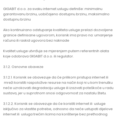
GIGABIT d.o.o. za svaku internet uslugu definiše: minimalnu
garantovanu brzinu, uobičajeno dostupnu brzinu, maksimalno
dostupnu brzinu
Ako kontinuirano odstupanje kvaliteta usluge prelazi dozvoljene
granice definisane ugovorom, korisnik ima pravo na: umanjenje
računa ili raskid ugovora bez naknade
Kvalitet usluge utvrđuje se mjerenjem putem referentnih alata
koje odobrava GIGABIT d.o.o. ili regulator.
3.1.2. Osnovne obaveze
3.1.2.1. Korisnik se obavezuje da će prilikom pristupa internet ili
mreži koristiti raspoložive resurse na način koji ni u kom trenutku
neće uzrokovati degradaciju usluge ili izazvati poteškoće u radu
sustava, jer u suprotnom snosi odgovornost za nastalu štetu.
3.1.2.2. Korisnik se obavezuje da će koristiti internet ili usluge
isključivo za vlastite potrebe, odnosno da neće ustupati dijelove
internet ili usluga trećim licima na korištenje bez prethodnog