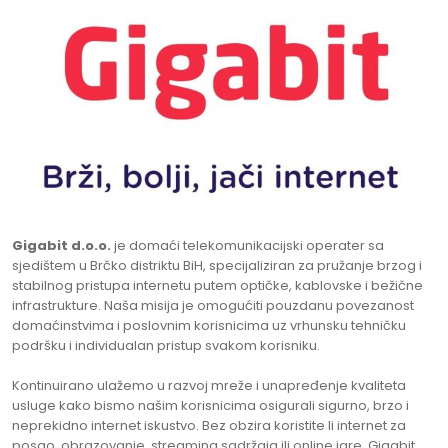
Gigabit d.o.o.
je domaći telekomunikacijski operater sa
sjedištem u Brčko distriktu BiH, specijaliziran za pružanje brzog i
stabilnog pristupa internetu putem optičke, kablovske i bežične
infrastrukture. Naša misija je omogućiti pouzdanu povezanost
domaćinstvima i poslovnim korisnicima uz vrhunsku tehničku
podršku i individualan pristup svakom korisniku.
Kontinuirano ulažemo u razvoj mreže i unapređenje kvaliteta
usluge kako bismo našim korisnicima osigurali sigurno, brzo i
neprekidno internet iskustvo. Bez obzira koristite li internet za
posao, obrazovanje, streaming sadržaja ili online igre, Gigabit