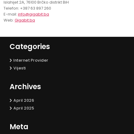
Islahijet 2A, 76100 Brčko distrikt BiH
Telefon: +387 63 897 260
E-mail:
info@gigabit.ba
Web:
Gigabit.ba
Categories
Internet Provider
Vijesti
Archives
April 2026
April 2025
Meta