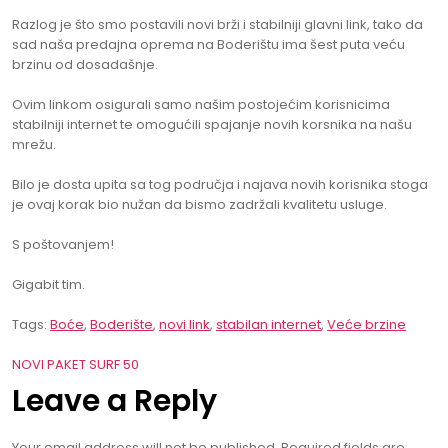
Razlog je što smo postavili novi brži i stabilniji glavni link, tako da
sad naša predajna oprema na Boderištu ima šest puta veću
brzinu od dosadašnje.
Ovim linkom osigurali samo našim postojećim korisnicima
stabilniji internet te omogućili spajanje novih korsnika na našu
mrežu.
Bilo je dosta upita sa tog područja i najava novih korisnika stoga
je ovaj korak bio nužan da bismo zadržali kvalitetu usluge.
S poštovanjem!
Gigabit tim.
Tags:
Boće
,
Boderište
,
novi link
,
stabilan internet
,
Veće brzine
Post
NOVI PAKET SURF 50
Leave a Reply
navigation
Your email address will not be published.
Required fields are