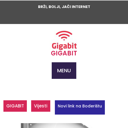
Skip
BRŽI, BOLJI, JAČI INTERNET
to
content
GIGABIT
MENU
GIGABIT
Vijesti
Novi link na Boderištu